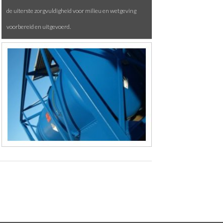
de uiterste zorgvuldigheid voor milieu en wetgeving
voorbereid en uitgevoerd.