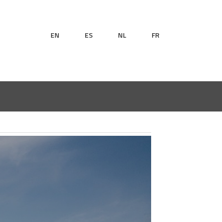
EN
ES
NL
FR