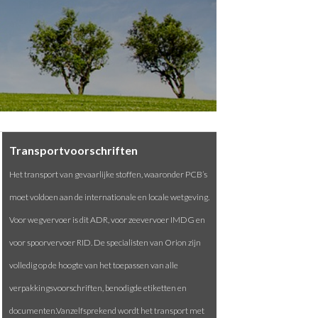
Transportvoorschriften
Het transport van gevaarlijke stoffen, waaronder PCB’s
moet voldoen aan de internationale en locale wetgeving.
Voor wegvervoer is dit ADR, voor zeevervoer IMDG en
voor spoorvervoer RID. De specialisten van Orion zijn
volledig op de hoogte van het toepassen van alle
verpakkingsvoorschriften, benodigde etiketten en
documenten.Vanzelfsprekend wordt het transport met